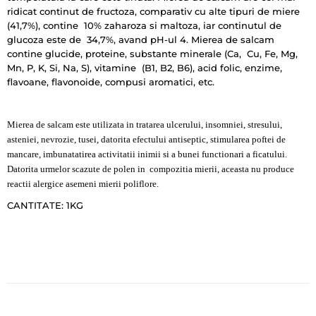
ridicat continut de fructoza, comparativ cu alte tipuri de miere
(41,7%), contine 10% zaharoza si maltoza, iar continutul de
glucoza este de 34,7%, avand pH-ul 4. Mierea de salcam
contine glucide, proteine, substante minerale (Ca, Cu, Fe, Mg,
Mn, P, K, Si, Na, S), vitamine (B1, B2, B6), acid folic, enzime,
flavoane, flavonoide, compusi aromatici, etc.
Mierea de salcam este utilizata in tratarea ulcerului, insomniei, stresului,
asteniei, nevrozie, tusei, datorita efectului antiseptic, stimularea poftei de
mancare, imbunatatirea activitatii inimii si a bunei functionari a ficatului.
Datorita urmelor scazute de polen in compozitia mierii, aceasta nu produce
reactii alergice asemeni mierii poliflore.
CANTITATE: 1KG