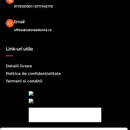
0770101001 / 0771746770
Email
office@catinasalonta.ro
Link-uri utile
Detalii livrare
Politica de confidențialitate
Termeni si conditii