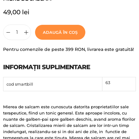
49,00
lei
ADAUGĂ ÎN COȘ
Pentru comenzile de peste 399 RON, livrarea este gratuită!
INFORMAȚII SUPLIMENTARE
63
cod smartbill
Mierea de salcam este cunoscuta datorita proprietatiilor sale
terapeutice, fiind un tonic general. Este aproape incolora, cu
nuante de galben-pai spre galben deschis, avand aroma florilor
de salcam. Cristalizarea mierii de salcam are lor intr-un timp
indelungat, realizandu-se si in doi ani de zile, in functie de
temperatura la care este tinuta. Mierea de salcam are cel mai