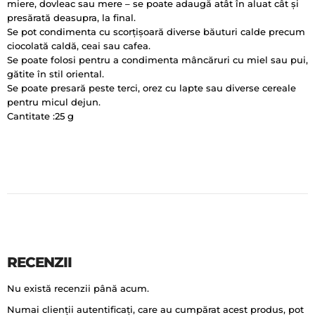
miere, dovleac sau mere – se poate adaugă atât în aluat cât și
presărată deasupra, la final.
Se pot condimenta cu scorțișoară diverse băuturi calde precum
ciocolată caldă, ceai sau cafea.
Se poate folosi pentru a condimenta mâncăruri cu miel sau pui,
gătite în stil oriental.
Se poate presară peste terci, orez cu lapte sau diverse cereale
pentru micul dejun.
Cantitate :25 g
RECENZII
Nu există recenzii până acum.
Numai clienții autentificați, care au cumpărat acest produs, pot